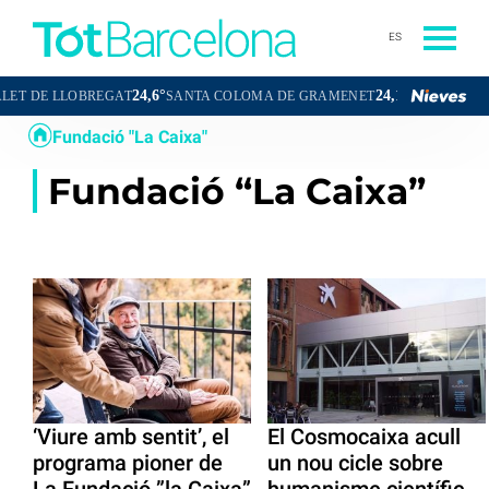
ES
24,6°
24,1°
DE LLOBREGAT
SANTA COLOMA DE GRAMENET
CORNELLÀ DE LL
Fundació "La Caixa"
Fundació “La Caixa”
‘Viure amb sentit’, el
El Cosmocaixa acull
programa pioner de
un nou cicle sobre