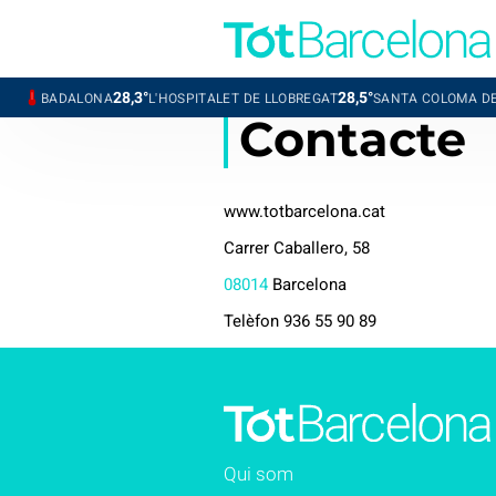
28,3°
28,5°
BADALONA
L'HOSPITALET DE LLOBREGAT
SANTA COLOMA DE G
Contacte
www.totbarcelona.cat
Carrer Caballero, 58
08014
Barcelona
Telèfon 936 55 90 89
Qui som