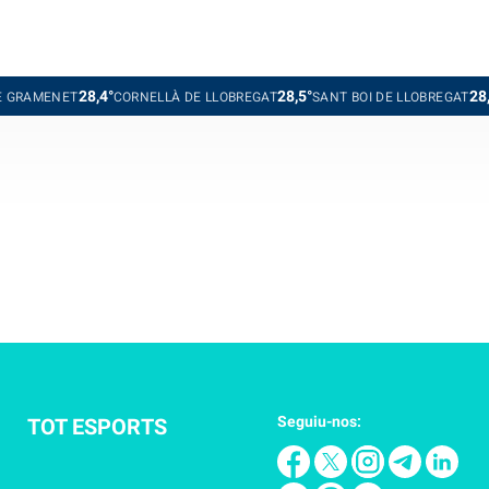
28,4°
28,5°
28,1°
RAMENET
CORNELLÀ DE LLOBREGAT
SANT BOI DE LLOBREGAT
S
Seguiu-nos:
TOT ESPORTS