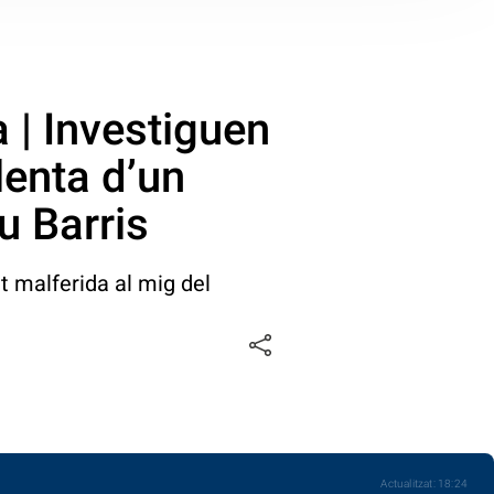
 | Investiguen
lenta d’un
 Barris
t malferida al mig del
Actualitzat:
18:24