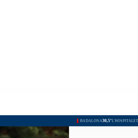
30,5°
30,
BADALONA
L'HOSPITALET DE LLOBREGAT