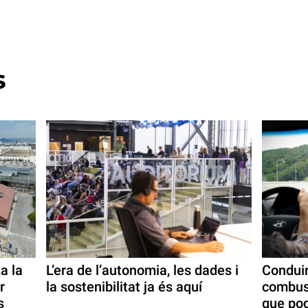
s
a la
L’era de l’autonomia, les dades i
Conduir
r
la sostenibilitat ja és aquí
combust
s
que pod