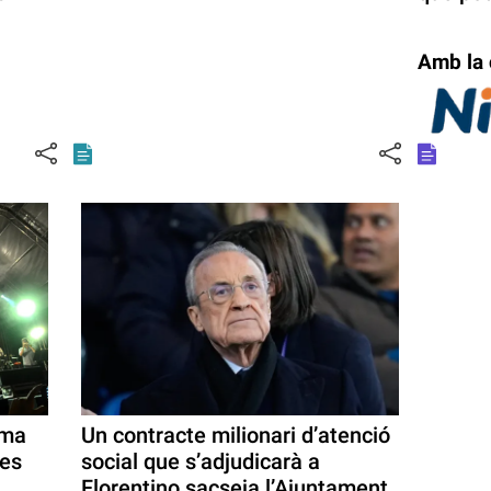
Amb la 
rma
Un contracte milionari d’atenció
tes
social que s’adjudicarà a
Florentino sacseja l’Ajuntament