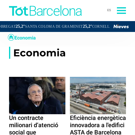
ES
25,2°
25,2°
2
GAT
SANTA COLOMA DE GRAMENET
CORNELLÀ DE LLOBREGAT
Economia
Economia
Un contracte
Eficiència energètica
milionari d’atenció
innovadora a l'edifici
social que
ASTA de Barcelona