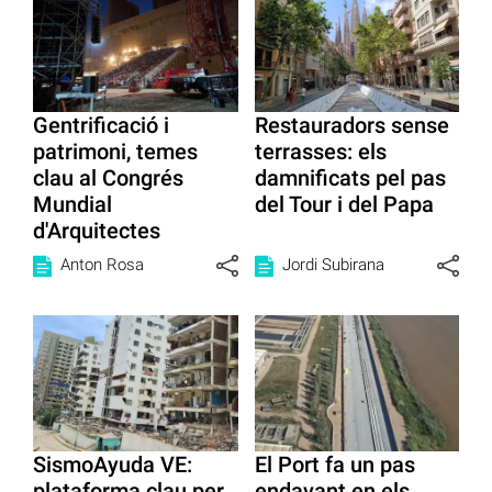
Gentrificació i
Restauradors sense
patrimoni, temes
terrasses: els
clau al Congrés
damnificats pel pas
Mundial
del Tour i del Papa
d'Arquitectes
Anton Rosa
Jordi Subirana
SismoAyuda VE:
El Port fa un pas
plataforma clau per
endavant en els