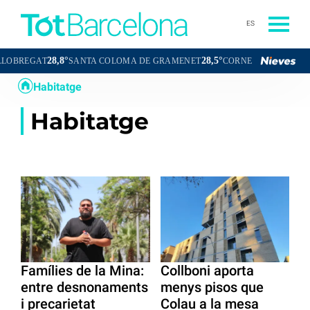
ES
28,8°
28,5°
REGAT
SANTA COLOMA DE GRAMENET
CORNELLÀ DE LLOBREGA
Habitatge
Habitatge
Famílies de la Mina:
Collboni aporta
entre desnonaments
menys pisos que
i precarietat
Colau a la mesa