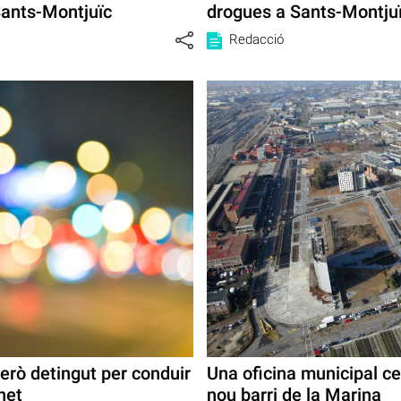
Sants-Montjuïc
drogues a Sants-Montju
Redacció
però detingut per conduir
Una oficina municipal cen
net
nou barri de la Marina