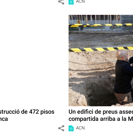
ACN
strucció de 472 pisos
Un edifici de preus asseq
anca
compartida arriba a la 
ACN