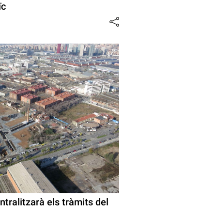
ïc
tralitzarà els tràmits del