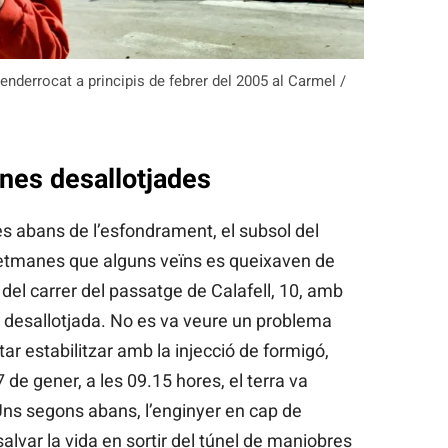
 enderrocat a principis de febrer del 2005 al Carmel /
nes desallotjades
es abans de l’esfondrament, el subsol del
 setmanes que alguns veïns es queixaven de
 del carrer del passatge de Calafell, 10, amb
r desallotjada. No es va veure un problema
ntar estabilitzar amb la injecció de formigó,
7 de gener, a les 09.15 hores, el terra va
 Uns segons abans, l’enginyer en cap de
 salvar la vida en sortir del túnel de maniobres