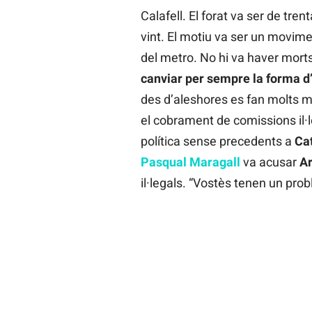
Calafell. El forat va ser de tre
vint. El motiu va ser un movime
del metro. No hi va haver morts
canviar per sempre la forma d’
des d’aleshores es fan molts mé
el cobrament de comissions il·le
política sense precedents a
Ca
Pasqual Maragall
va acusar
Ar
il·legals. “Vostès tenen un pro