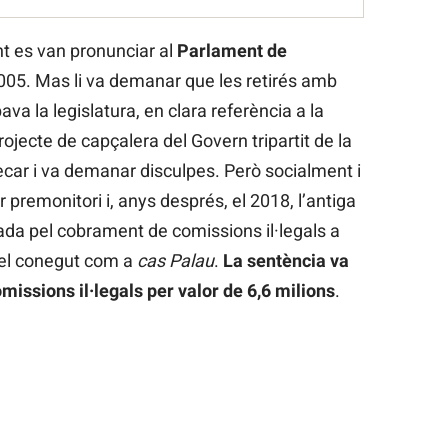
t es van pronunciar al
Parlament de
2005. Mas li va demanar que les retirés amb
va la legislatura, en clara referència a la
projecte de capçalera del Govern tripartit de la
ecar i va demanar disculpes. Però socialment i
r premonitori i, anys després, el 2018, l’antiga
a pel cobrament de comissions il·legals a
 el conegut com a
cas Palau
.
La sentència va
issions il·legals per valor de 6,6 milions
.