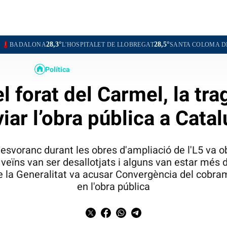
8,3°
28,5°
28,
L'HOSPITALET DE LLOBREGAT
SANTA COLOMA DE GRAMENET
Política
l forat del Carmel, la tr
iar l’obra pública a Cata
esvoranc durant les obres d'ampliació de l'L5 va obri
veïns van ser desallotjats i alguns van estar més d
de la Generalitat va acusar Convergència del cobra
en l'obra pública