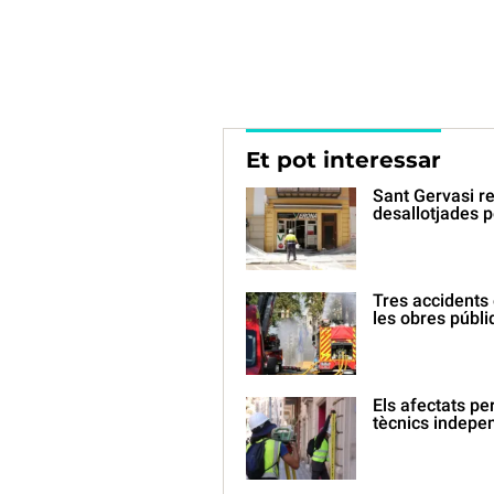
Et pot interessar
Sant Gervasi re
desallotjades p
Tres accidents 
les obres públ
Els afectats pe
tècnics indepe