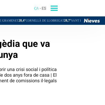
CA
ES
4°
28,7°
28,2°
CORNELLÀ DE LLOBREGAT
SANT BOI DE LLOBREGAT
SANT CU
agèdia que va
lunya
r una crisi social i política
e dos anys fora de casa | El
ment de comissions il·legals