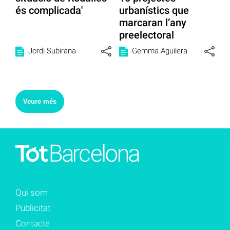
és complicada'
urbanístics que
marcaran l’any
preelectoral
Jordi Subirana
Gemma Aguilera
Veure més
Qui som
Publicitat
Contacte