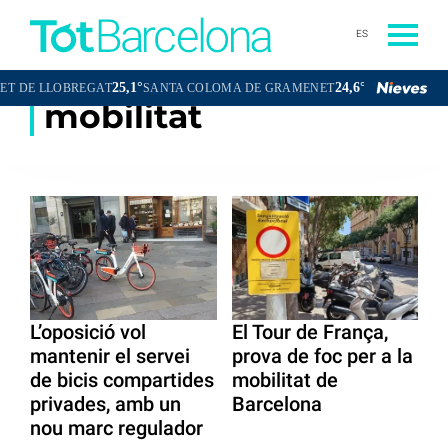
ES
25,1°
24,6°
E LLOBREGAT
SANTA COLOMA DE GRAMENET
CORNELLÀ DE LL
mobilitat
L’oposició vol
El Tour de França,
mantenir el servei
prova de foc per a la
de bicis compartides
mobilitat de
privades, amb un
Barcelona
nou marc regulador