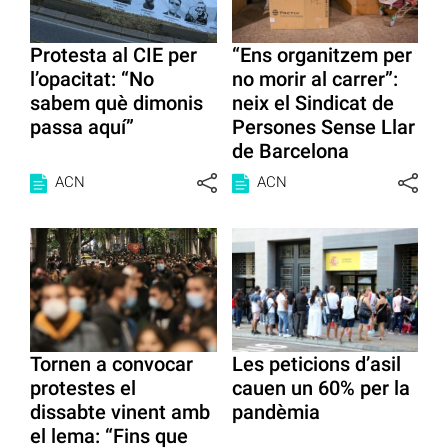
Protesta al CIE per
“Ens organitzem per
l’opacitat: “No
no morir al carrer”:
sabem què dimonis
neix el Sindicat de
passa aquí”
Persones Sense Llar
de Barcelona
ACN
ACN
Tornen a convocar
Les peticions d’asil
protestes el
cauen un 60% per la
dissabte vinent amb
pandèmia
el lema: “Fins que