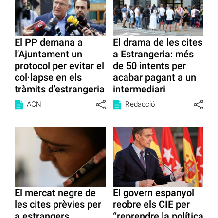
El PP demana a
El drama de les cites
l’Ajuntament un
a Estrangeria: més
protocol per evitar el
de 50 intents per
col·lapse en els
acabar pagant a un
tràmits d’estrangeria
intermediari
ACN
Redacció
El mercat negre de
El govern espanyol
les cites prèvies per
reobre els CIE per
a estrangers
“reprendre la política