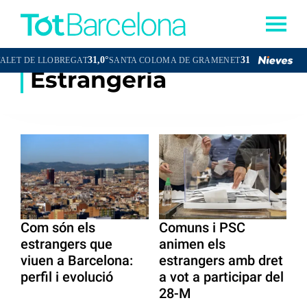
31,0°
31,1°
T DE LLOBREGAT
SANTA COLOMA DE GRAMENET
CORNELLÀ DE 
Estrangeria
Com són els
Comuns i PSC
estrangers que
animen els
viuen a Barcelona:
estrangers amb dret
perfil i evolució
a vot a participar del
28-M