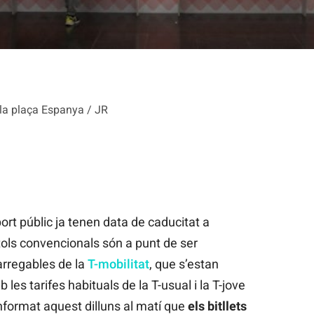
 la plaça Espanya / JR
ort públic ja tenen data de caducitat a
ítols convencionals són a punt de ser
carregables de la
T-mobilitat
, que s’estan
es tarifes habituals de la T-usual i la T-jove
nformat aquest dilluns al matí que
els bitllets