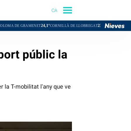
CA
24,1°
23,3°
2
GRAMENET
CORNELLÀ DE LLOBREGAT
SANT BOI DE LLOBREGAT
port públic la
r la T-mobilitat l'any que ve