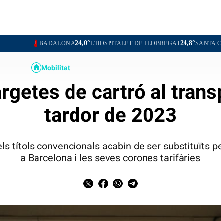
24,0°
24,8°
BADALONA
L'HOSPITALET DE LLOBREGAT
SANTA COLOMA DE 
Mobilitat
rgetes de cartró al trans
tardor de 2023
s títols convencionals acabin de ser substituïts pe
a Barcelona i les seves corones tarifàries