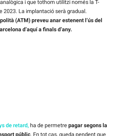
 analògica i que tothom utilitzi només la T-
 de 2023. La implantació serà gradual.
opolità (ATM) preveu anar estenent l’ús del
arcelona d’aquí a finals d’any.
ys de retard,
ha de permetre
pagar segons la
nsport públic
. En tot cas, queda pendent que