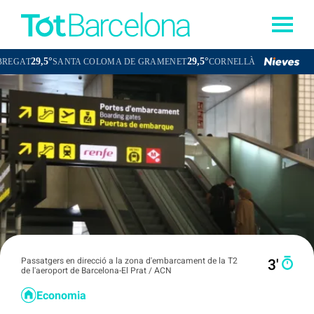
29,5°
29,9°
SANTA COLOMA DE GRAMENET
CORNELLÀ DE LLOBREGAT
SANT
Passatgers en direcció a la zona d'embarcament de la T2
3′
de l'aeroport de Barcelona-El Prat / ACN
Economia