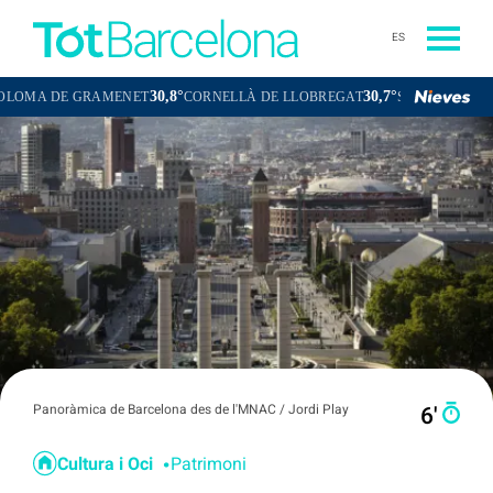
ES
30,8°
30,7°
 GRAMENET
CORNELLÀ DE LLOBREGAT
SANT BOI DE LLOBREGA
Panoràmica de Barcelona des de l'MNAC / Jordi Play
6′
Cultura i Oci
Patrimoni