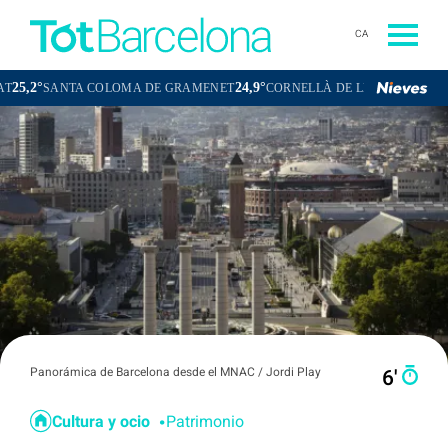
CA
24,9°
23,6°
NTA COLOMA DE GRAMENET
CORNELLÀ DE LLOBREGAT
SANT BO
Panorámica de Barcelona desde el MNAC / Jordi Play
6′
Cultura y ocio
Patrimonio