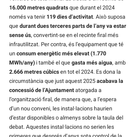
16.000 metres quadrats
que durant el 2024
només va tenir
119 dies d’activitat
. Això suposa
que
durant dues terceres parts de l’any va estar
sense ús
, convertint-se en el recinte firal més
infrautilitzat. Per contra, és l’equipament que té
un
consum energètic més elevat (1.770
MWh/any)
i també el que
gasta més
aigua
, amb
2.666 metres cúbics
en tot el 2024. Es dona la
circumstància que just aquest 2025
acabava la
concessió de l’Ajuntament
atorgada a
l’organització firal, de manera que, a l’espera
d’un nou conveni, les instal·lacions haurien
d’estar disponibles o almenys sobre la taula del
debat. Aquestes instal·lacions no serien les
primeres que després d’anys sota control de la