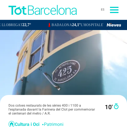
ES
24,1°
24,6°
BADALONA
L'HOSPITALET DE LLOBREGAT
SANTA COLOMA D
Dos cotxes restaurats de les sèries 400 i 1100 a
10′
l'esplanada davant la Farinera del Clot per commemorar
el centenari del metro / A.R.
Cultura i Oci
Patrimoni