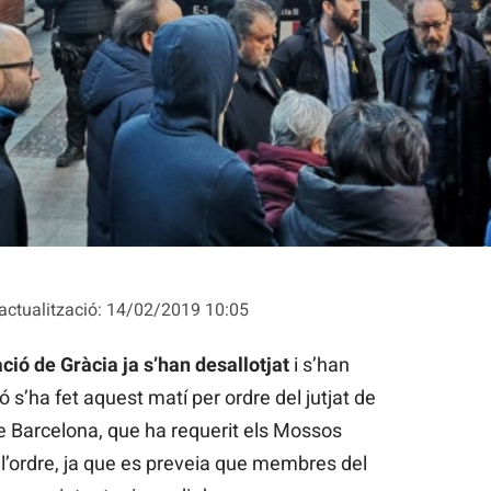
el desallotjament de les casetes d'Encarnació. | David Cobo
actualització: 14/02/2019 10:05
ció de Gràcia ja s’han desallotjat
i s’han
ó s’ha fet aquest matí per ordre del jutjat de
 Barcelona, que ha requerit els Mossos
l’ordre, ja que es preveia que membres del