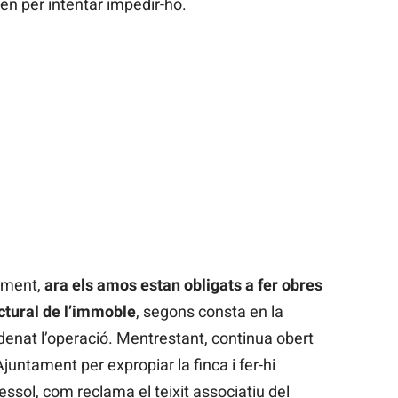
rien per intentar impedir-ho.
jament,
ara els amos estan obligats a fer obres
uctural de l’immoble
, segons consta en la
rdenat l’operació. Mentrestant, continua obert
Ajuntament per expropiar la finca i fer-hi
essol, com reclama el teixit associatiu del