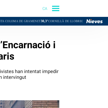
CA
30,3°
30,2°
GRAMENET
CORNELLÀ DE LLOBREGAT
SANT BOI DE LLOBREGAT
’Encarnació i
aris
tivistes han intentat impedir
n intervingut