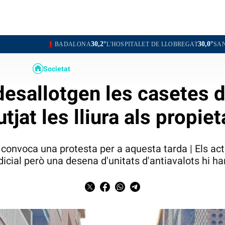
30,2°
30,0°
BADALONA
L'HOSPITALET DE LLOBREGAT
SANTA COLOMA DE 
Societat
esallotgen les casetes d
jutjat les lliura als propiet
a convoca una protesta per a aquesta tarda | Els ac
udicial però una desena d'unitats d'antiavalots hi ha