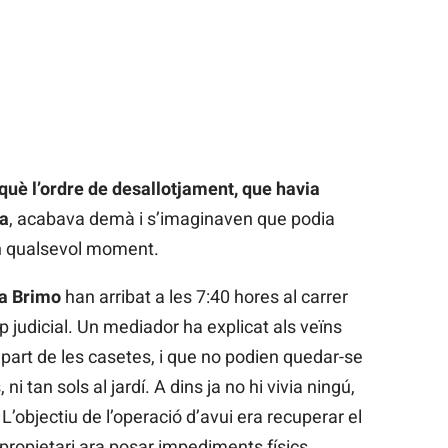
què l’ordre de desallotjament, que havia
ta
, acabava demà i s’imaginaven que podia
en qualsevol moment.
la Brimo
han arribat a les 7:40 hores al carrer
p judicial. Un mediador ha explicat als veïns
part de les casetes, i que no podien quedar-se
i tan sols al jardí. A dins ja no hi vivia ningú,
. L’objectiu de l’operació d’avui era recuperar el
l propietari ara posar impediments físics