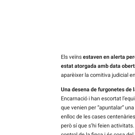
Els veïns
estaven en alerta per
estat atorgada amb data ober
aparèixer la comitiva judicial 
Una desena de furgonetes de 
Encarnació i han escortat l’equi
que venien per “apuntalar” una 
enlloc de les cases centenàries, n
però sí que s’hi feien activitats
control de la finca i és cosa de