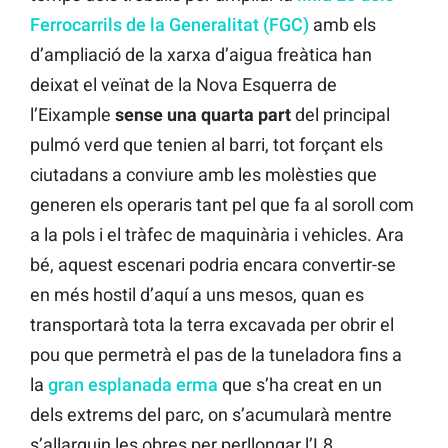
Ferrocarrils de la Generalitat (FGC)
amb els
d’ampliació de la xarxa d’aigua freàtica han
deixat el veïnat de la Nova Esquerra de
l’Eixample
sense una quarta part
del principal
pulmó verd que tenien al barri, tot forçant els
ciutadans a conviure amb les molèsties que
generen els operaris tant pel que fa al soroll com
a la pols i el tràfec de maquinària i vehicles. Ara
bé, aquest escenari podria encara convertir-se
en més hostil d’aquí a uns mesos, quan es
transportarà tota la terra excavada per obrir el
pou que permetrà el pas de la tuneladora fins a
la
gran esplanada erma
que s’ha creat en un
dels extrems del parc, on s’acumularà mentre
s’allarguin les obres per perllongar l’L8.