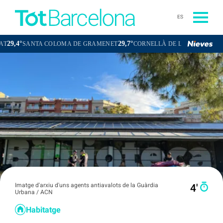
ES
29,7°
29,5°
TA COLOMA DE GRAMENET
CORNELLÀ DE LLOBREGAT
SANT BO
Imatge d'arxiu d'uns agents antiavalots de la Guàrdia
4′
Urbana / ACN
Habitatge