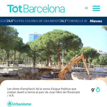
ES
24,1°
23,0°
TA COLOMA DE GRAMENET
CORNELLÀ DE LLOBREGAT
SANT BOI
Les obres d'ampliació de la xarxa d'aigua freàtica que
9′
s'estan duent a terme al parc de Joan Miró de l'Eixample
/ A.R.
Urbanisme