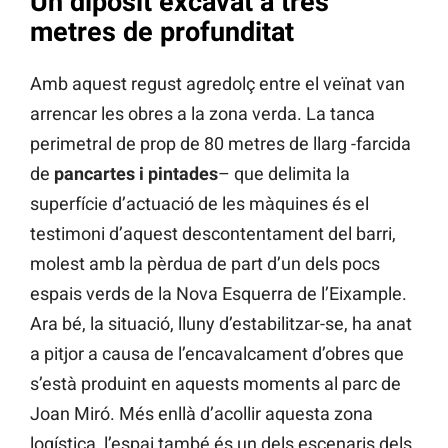
Un dipòsit excavat a tres
metres de profunditat
Amb aquest regust agredolç entre el veïnat van
arrencar les obres a la zona verda. La tanca
perimetral de prop de 80 metres de llarg -farcida
de
pancartes i pintades
– que delimita la
superfície d’actuació de les màquines és el
testimoni d’aquest descontentament del barri,
molest amb la pèrdua de part d’un dels pocs
espais verds de la Nova Esquerra de l’Eixample.
Ara bé, la situació, lluny d’estabilitzar-se, ha anat
a pitjor a causa de l’encavalcament d’obres que
s’està produint en aquests moments al parc de
Joan Miró. Més enllà d’acollir aquesta zona
logística, l’espai també és un dels escenaris dels