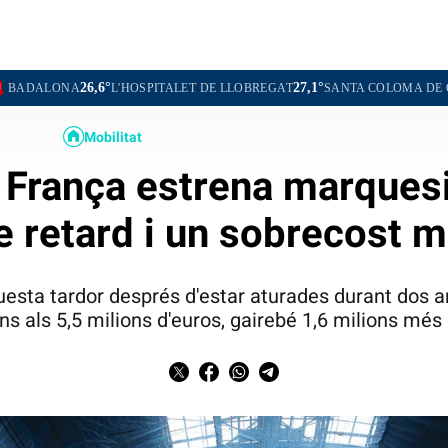
,6°
27,1°
26,7
L'HOSPITALET DE LLOBREGAT
SANTA COLOMA DE GRAMENET
Mobilitat
e França estrena marque
e retard i un sobrecost mi
esta tardor després d'estar aturades durant dos a
 fins als 5,5 milions d'euros, gairebé 1,6 milions més