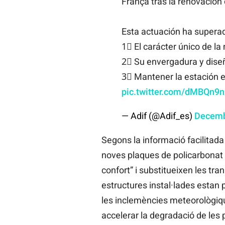
França tras la renovación 
Esta actuación ha superado
1⃣ El carácter único de l
2⃣ Su envergadura y dise
3⃣ Mantener la estación e
pic.twitter.com/dMBQn9
— Adif (@Adif_es)
Decemb
Segons la informació facilitada
noves plaques de policarbonat i 
confort” i substitueixen les tra
estructures instal·lades estan p
les inclemències meteorològiqu
accelerar la degradació de les