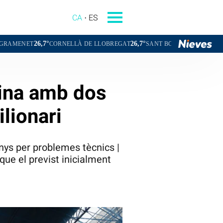
CA
ES
°
26,7°
26,7°
CORNELLÀ DE LLOBREGAT
SANT BOI DE LLOBREGAT
SANT CUG
sina amb dos
lionari
nys per problemes tècnics |
 que el previst inicialment