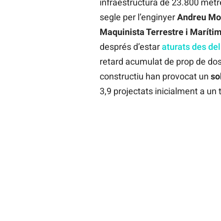
infraestructura de 23.800 metr
segle per l’enginyer
Andreu
Mo
Maquinista Terrestre i Maríti
després d’estar
aturats des de
retard acumulat de prop de dos 
constructiu han provocat un
so
3,9 projectats inicialment a un 