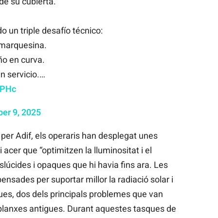
de su cubierta.
 un triple desafío técnico:
a marquesina.
ño en curva.
n servicio.…
nPHc
er 9, 2025
 per Adif, els operaris han desplegat unes
acer que “optimitzen la lluminositat i el
nslúcides i opaques que hi havia fins ara. Les
ensades per suportar millor la radiació solar i
es, dos dels principals problemes que van
 planxes antigues. Durant aquestes tasques de