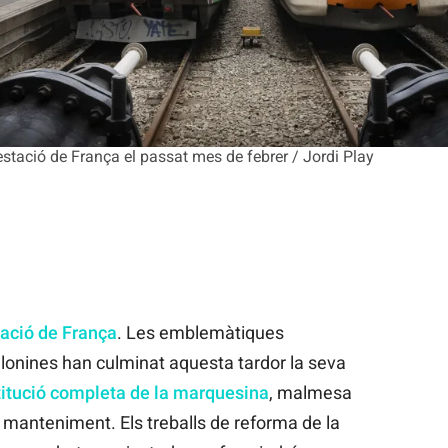
estació de França el passat mes de febrer / Jordi Play
ació de França
. Les emblemàtiques
celonines han culminat aquesta tardor la seva
itució completa de la marquesina
, malmesa
 manteniment. Els treballs de reforma de la