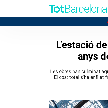
26
BADALONA
L’estació d
anys d
Les obres han culminat aqu
El cost total s'ha enfilat