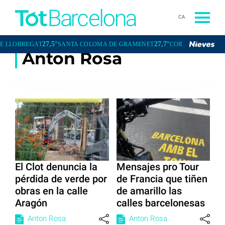
CA
27,5°
27,7°
REGAT
SANTA COLOMA DE GRAMENET
CORNELLÀ DE LLOBREGA
Anton Rosa
El Clot denuncia la
Mensajes pro Tour
pérdida de verde por
de Francia que tiñen
obras en la calle
de amarillo las
Aragón
calles barcelonesas
Anton Rosa
Anton Rosa