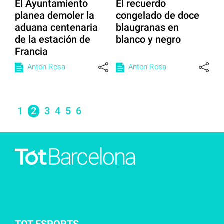
El Ayuntamiento
El recuerdo
planea demoler la
congelado de doce
aduana centenaria
blaugranas en
de la estación de
blanco y negro
Francia
Anton Rosa
Anton Rosa
1
2
3
4
5
6
TOT ESPORTS