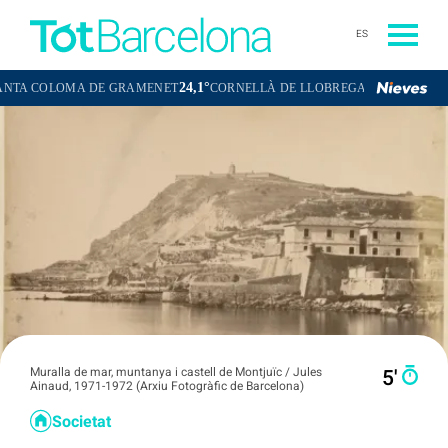
ES
24,1°
23,3°
MA DE GRAMENET
CORNELLÀ DE LLOBREGAT
SANT BOI DE LLO
Muralla de mar, muntanya i castell de Montjuïc / Jules
5′
Ainaud, 1971-1972 (Arxiu Fotogràfic de Barcelona)
Societat