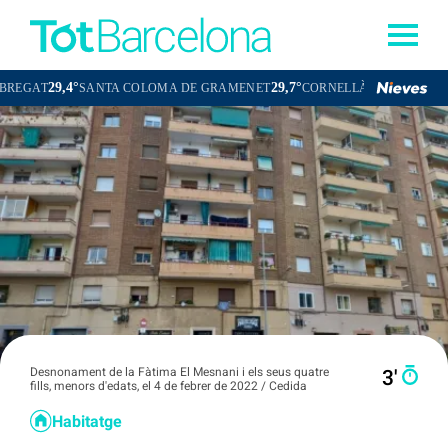
29,4°
29,7°
29,5°
SANTA COLOMA DE GRAMENET
CORNELLÀ DE LLOBREGAT
Desnonament de la Fàtima El Mesnani i els seus quatre
3′
fills, menors d'edats, el 4 de febrer de 2022 / Cedida
Habitatge