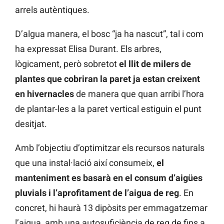
arrels autèntiques.
D’algua manera, el bosc “ja ha nascut”, tal i com
ha expressat Elisa Durant. Els arbres,
lògicament, però sobretot
el llit de milers de
plantes que cobriran la paret ja estan creixent
en hivernacles
de manera que quan arribi l’hora
de plantar-les a la paret vertical estiguin el punt
desitjat.
Amb l’objectiu d’optimitzar els recursos naturals
que una instal·lació així consumeix,
el
manteniment es basarà en el consum d’aigües
pluvials i l’aprofitament de l’aigua de reg
. En
concret, hi haurà 13 dipòsits per emmagatzemar
l’aigua, amb una autosuficiència de reg de fins a