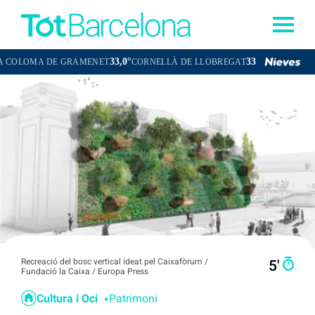
33,0°
33,7°
E GRAMENET
CORNELLÀ DE LLOBREGAT
SANT BOI DE LLOBREG
Recreació del bosc vertical ideat pel Caixafòrum /
5′
Fundació la Caixa / Europa Press
Cultura i Oci
Patrimoni