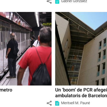
Gabriel González
 metro
Un ‘boom’ de PCR afegei
ambulatoris de Barcelo
Meritxell M. Pauné