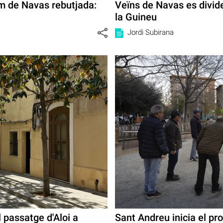
m de Navas rebutjada:
Veïns de Navas es divid
la Guineu
Jordi Subirana
 passatge d'Aloi a
Sant Andreu inicia el pr