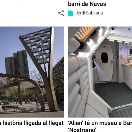
barri de Navas
Jordi Subirana
història lligada al llegat
‘Alien’ té un museu a Ba
‘Nostromo’