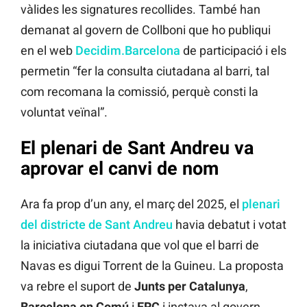
vàlides les signatures recollides. També han
demanat al govern de Collboni que ho publiqui
en el web
Decidim.Barcelona
de participació i els
permetin “fer la consulta ciutadana al barri, tal
com recomana la comissió, perquè consti la
voluntat veïnal”.
El plenari de Sant Andreu va
aprovar el canvi de nom
Ara fa prop d’un any, el març del 2025, el
plenari
del districte de Sant Andreu
havia debatut i votat
la iniciativa ciutadana que vol que el barri de
Navas es digui Torrent de la Guineu. La proposta
va rebre el suport de
Junts per Catalunya
,
Barcelona en Comú
i
ERC
i instava al govern