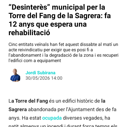
“Desinterès” municipal per la
Torre del Fang de la Sagrera: fa
12 anys que espera una
rehabilitació
Cinc entitats veïnals han fet aquest dissabte al matí un
acte reivindicatiu per exigir que es posi fi a
l'abandonament i la degradació de la zona i es recuperi
l'edifici com a equipament
Jordi Subirana
30/05/2026 14:00
L
a Torre del Fang
és un edifici històric de
la
Sagrera
abandonada per l’Ajuntament des de fa
anys. Ha estat
ocupada
diverses vegades, ha
patit almenys un incendi i durant força temps els