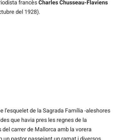
riodista francès
Charles Chusseau-Flaviens
ctubre del 1928).
l’esquelet de la Sagrada Família -aleshores
des que havia pres les regnes de la
s del carrer de Mallorca amb la vorera
un pastor passejant un ramat i diversos