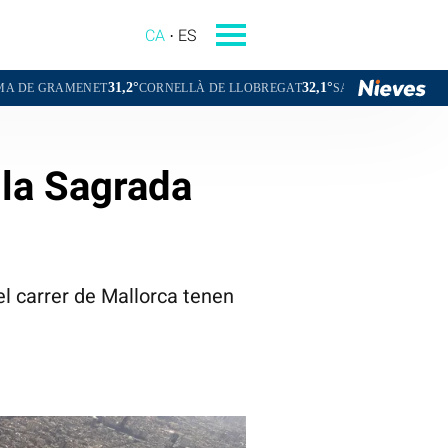
CA
ES
31,2°
32,1°
30,7°
NET
CORNELLÀ DE LLOBREGAT
SANT BOI DE LLOBREGAT
SA
 la Sagrada
el carrer de Mallorca tenen