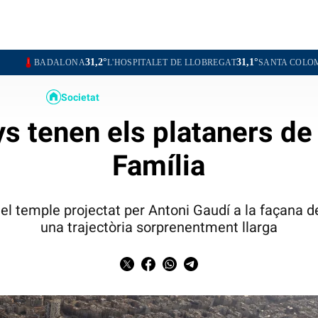
31,2°
31,1°
LONA
L'HOSPITALET DE LLOBREGAT
SANTA COLOMA DE GRAME
Societat
s tenen els plataners de
Família
el temple projectat per Antoni Gaudí a la façana d
una trajectòria sorprenentment llarga