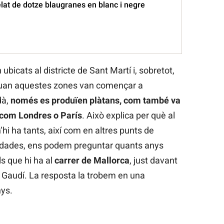
lat de dotze blaugranes en blanc i negre
ubicats al districte de Sant Martí i, sobretot,
 quan aquestes zones van començar a
dà,
només es produïen plàtans, com també va
 com Londres o París
. Això explica per què al
’hi ha tants, així com en altres punts de
s dades, ens podem preguntar quants anys
s que hi ha al
carrer de Mallorca
, just davant
i Gaudí. La resposta la trobem en una
nys.