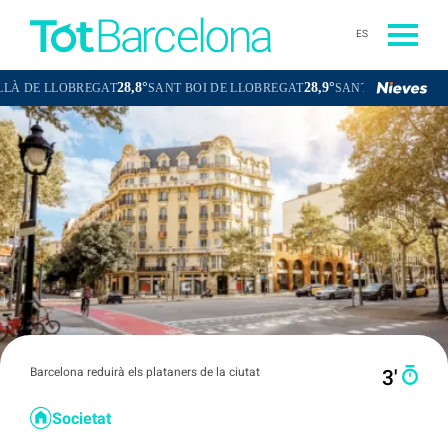
ES
28,8°
28,9°
LLOBREGAT
SANT BOI DE LLOBREGAT
SANT CUGAT DEL VALLÈS
Barcelona reduirà els plataners de la ciutat
3′
Societat