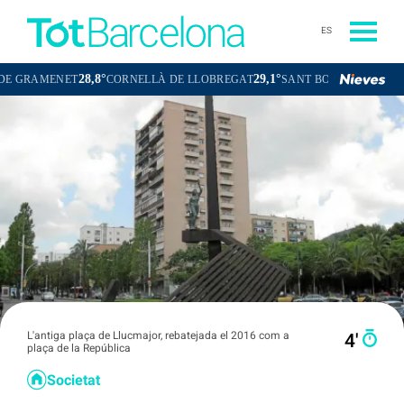
ES
28,8°
29,1°
28,5°
ENET
CORNELLÀ DE LLOBREGAT
SANT BOI DE LLOBREGAT
L'antiga plaça de Llucmajor, rebatejada el 2016 com a
4′
plaça de la República
Societat