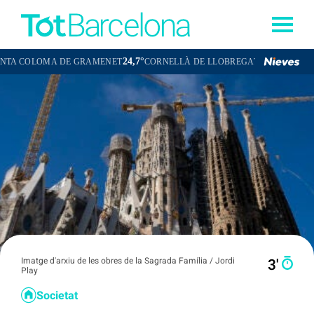
24,7°
23,7°
 DE GRAMENET
CORNELLÀ DE LLOBREGAT
SANT BOI DE LLOBR
Imatge d'arxiu de les obres de la Sagrada Família / Jordi
3′
Play
Societat