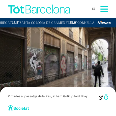
ES
5,8°
25,0°
24,7°
SANTA COLOMA DE GRAMENET
CORNELLÀ DE LLOBREGAT
S
Pintades al passatge de la Pau, al barri Gòtic / Jordi Play
3′
Societat