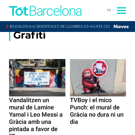
ES
–
–
BADALONA
L'HOSPITALET DE LLOBREGAT
SANTA COLOMA DE GR
Grafiti
Vandalitzen un
TVBoy i el mico
mural de Lamine
Punch: el mural de
Yamal i Leo Messi a
Gràcia no dura ni un
Gràcia amb una
dia
pintada a favor de