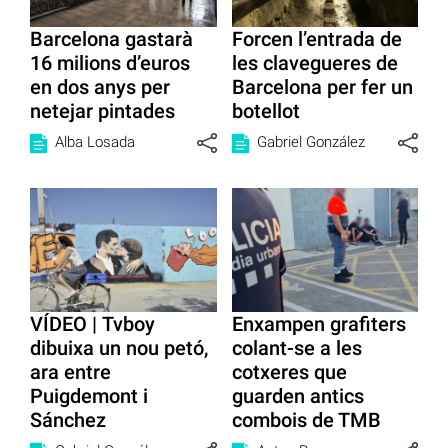
Barcelona gastarà
Forcen l’entrada de
16 milions d’euros
les clavegueres de
en dos anys per
Barcelona per fer un
netejar pintades
botellot
Alba Losada
Gabriel González
VÍDEO | Tvboy
Enxampen grafiters
dibuixa un nou petó,
colant-se a les
ara entre
cotxeres que
Puigdemont i
guarden antics
Sánchez
combois de TMB