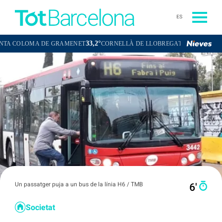
ES
33,2°
34,1°
MA DE GRAMENET
CORNELLÀ DE LLOBREGAT
SANT BOI DE LLO
Un passatger puja a un bus de la línia H6 / TMB
6′
Societat