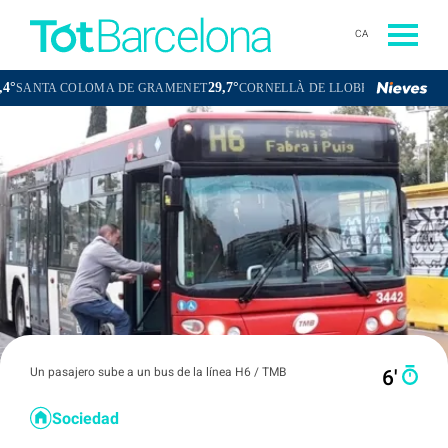
CA
29,7°
29,5°
COLOMA DE GRAMENET
CORNELLÀ DE LLOBREGAT
SANT BOI D
Un pasajero sube a un bus de la línea H6 / TMB
6′
Sociedad