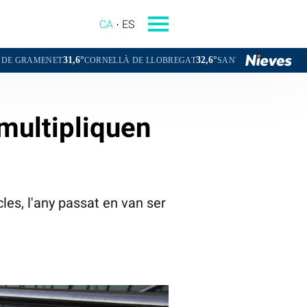
CA
ES
31,6°
32,6°
31,1°
CORNELLÀ DE LLOBREGAT
SANT BOI DE LLOBREGAT
SANT 
 multipliquen
les, l'any passat en van ser