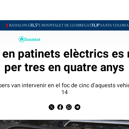
31,5°
31,8°
A
L'HOSPITALET DE LLOBREGAT
SANTA COLOMA DE GRAMENET
Societat
 en patinets elèctrics es
per tres en quatre anys
ers van intervenir en el foc de cinc d'aquests vehic
14