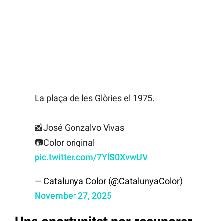
La plaça de les Glòries el 1975.
📸José Gonzalvo Vivas
📷Color original
pic.twitter.com/7YlS0XvwUV
— Catalunya Color (@CatalunyaColor)
November 27, 2025