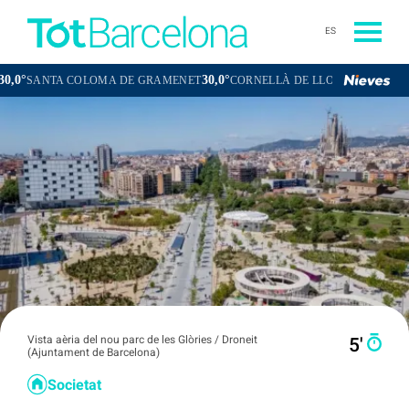
ES
30,0°
30,4°
TA COLOMA DE GRAMENET
CORNELLÀ DE LLOBREGAT
SANT BO
Vista aèria del nou parc de les Glòries / Droneit
5′
(Ajuntament de Barcelona)
Societat