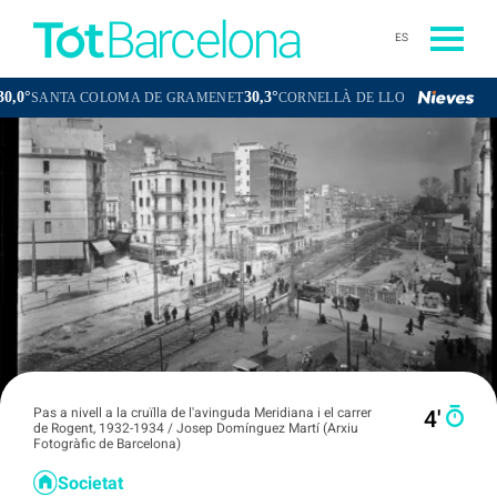
ES
30,3°
30,2°
NTA COLOMA DE GRAMENET
CORNELLÀ DE LLOBREGAT
SANT B
Pas a nivell a la cruïlla de l'avinguda Meridiana i el carrer
4′
de Rogent, 1932-1934 / Josep Domínguez Martí (Arxiu
Fotogràfic de Barcelona)
Societat