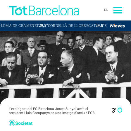
ES
29,5°
29,6°
DE GRAMENET
CORNELLÀ DE LLOBREGAT
SANT BOI DE LLOBRE
L'exdirigent del FC Barcelona Josep Sunyol amb el
3′
president Lluís Companys en una imatge d'arxiu / FCB
Societat