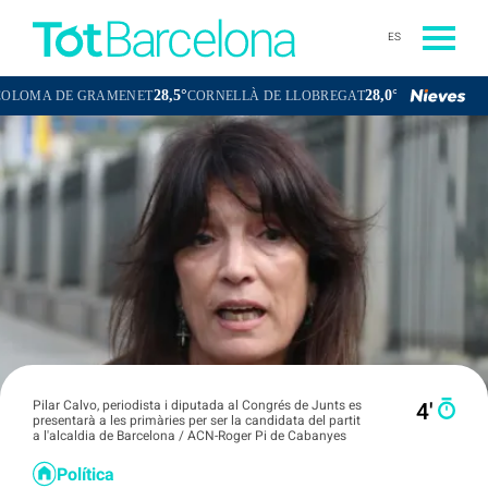
ES
28,5°
28,0°
DE GRAMENET
CORNELLÀ DE LLOBREGAT
SANT BOI DE LLOBRE
Pilar Calvo, periodista i diputada al Congrés de Junts es
4′
presentarà a les primàries per ser la candidata del partit
a l'alcaldia de Barcelona / ACN-Roger Pi de Cabanyes
Política