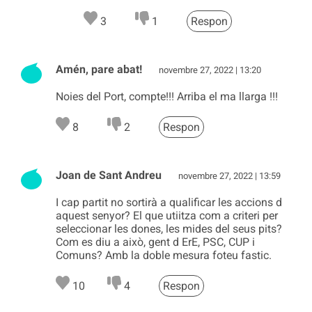
3
1
Respon
Amén, pare abat!
novembre 27, 2022 | 13:20
Noies del Port, compte!!! Arriba el ma llarga !!!
8
2
Respon
Joan de Sant Andreu
novembre 27, 2022 | 13:59
I cap partit no sortirà a qualificar les accions d
aquest senyor? El que utiitza com a criteri per
seleccionar les dones, les mides del seus pits?
Com es diu a això, gent d ErE, PSC, CUP i
Comuns? Amb la doble mesura foteu fastic.
10
4
Respon