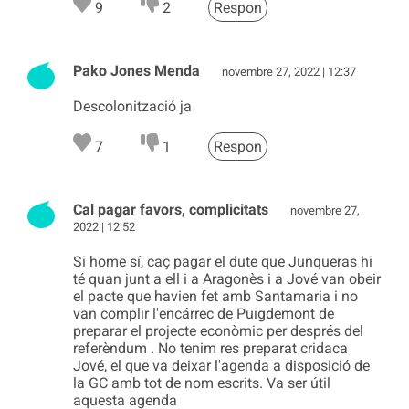
9
2
Respon
Pako Jones Menda
novembre 27, 2022 | 12:37
Descolonització ja
7
1
Respon
Cal pagar favors, complicitats
novembre 27,
2022 | 12:52
Si home sí, caç pagar el dute que Junqueras hi
té quan junt a ell i a Aragonès i a Jové van obeir
el pacte que havien fet amb Santamaria i no
van complir l'encárrec de Puigdemont de
preparar el projecte econòmic per després del
referèndum . No tenim res preparat cridaca
Jové, el que va deixar l'agenda a disposició de
la GC amb tot de nom escrits. Va ser útil
aquesta agenda