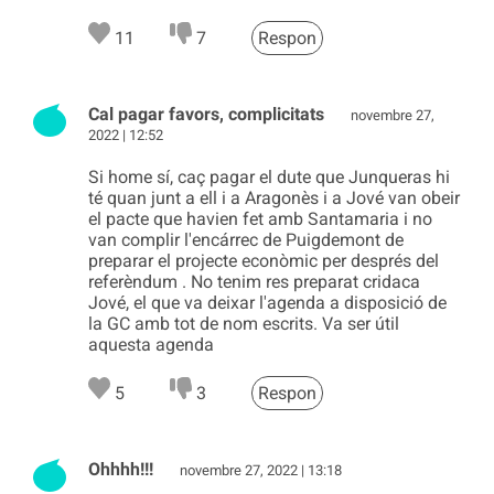
11
7
Respon
Cal pagar favors, complicitats
novembre 27,
2022 | 12:52
Si home sí, caç pagar el dute que Junqueras hi
té quan junt a ell i a Aragonès i a Jové van obeir
el pacte que havien fet amb Santamaria i no
van complir l'encárrec de Puigdemont de
preparar el projecte econòmic per després del
referèndum . No tenim res preparat cridaca
Jové, el que va deixar l'agenda a disposició de
la GC amb tot de nom escrits. Va ser útil
aquesta agenda
5
3
Respon
Ohhhh!!!
novembre 27, 2022 | 13:18