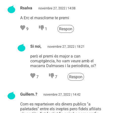
Rsalva
novembre 27, 2022 | 14:08
A Erc el masclisme te premi
9
1
Respon
Si noi,
novembre 27, 2022 | 18:21
però el premi és major a can
corruptgència, ho vam veure amb el
macarra Dalmases i la periodista, oi?
7
7
Respon
Guillem.?
novembre 27, 2022 | 14:42
Com es reparteixen els diners publics "a
paletades" entre els ineptes pero fidels afiliats