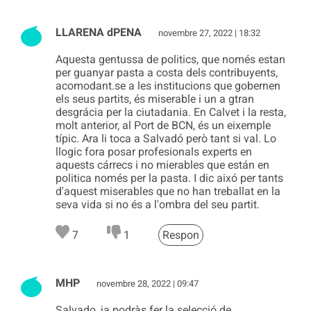
LLARENA dPENA
novembre 27, 2022 | 18:32
Aquesta gentussa de politics, que només estan
per guanyar pasta a costa dels contribuyents,
acomodant.se a les institucions que gobernen
els seus partits, és miserable i un a gtran
desgrácia per la ciutadania. En Calvet i la resta,
molt anterior, al Port de BCN, és un eixemple
típic. Ara li toca a Salvadó però tant si val. Lo
llogic fora posar profesionals experts en
aquests cárrecs i no mierables que están en
politica només per la pasta. I dic aixó per tants
d'aquest miserables que no han treballat en la
seva vida si no és a l'ombra del seu partit.
7
1
Respon
MHP
novembre 28, 2022 | 09:47
Salvado, ja podràs fer la selecció de