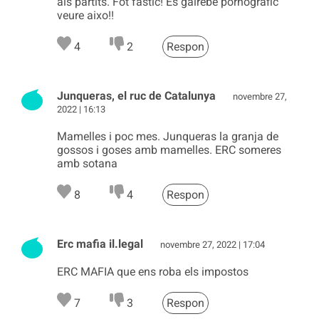
als partits. Fot fastic! Es gairebe pornografic
veure aixo!!
4
2
Respon
Junqueras, el ruc de Catalunya
novembre 27,
2022 | 16:13
Mamelles i poc mes. Junqueras la granja de
gossos i goses amb mamelles. ERC someres
amb sotana
8
4
Respon
Erc mafia il.legal
novembre 27, 2022 | 17:04
ERC MAFIA que ens roba els impostos
7
3
Respon