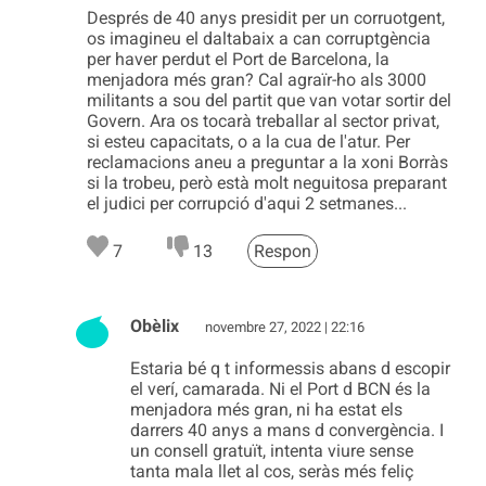
Després de 40 anys presidit per un corruotgent,
os imagineu el daltabaix a can corruptgència
per haver perdut el Port de Barcelona, la
menjadora més gran? Cal agraïr-ho als 3000
militants a sou del partit que van votar sortir del
Govern. Ara os tocarà treballar al sector privat,
si esteu capacitats, o a la cua de l'atur. Per
reclamacions aneu a preguntar a la xoni Borràs
si la trobeu, però està molt neguitosa preparant
el judici per corrupció d'aqui 2 setmanes...
7
13
Respon
Obèlix
novembre 27, 2022 | 22:16
Estaria bé q t informessis abans d escopir
el verí, camarada. Ni el Port d BCN és la
menjadora més gran, ni ha estat els
darrers 40 anys a mans d convergència. I
un consell gratuït, intenta viure sense
tanta mala llet al cos, seràs més feliç