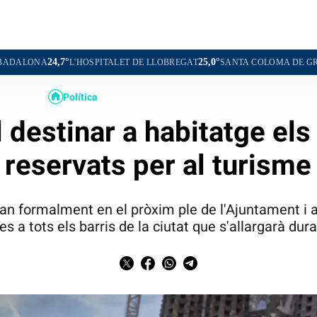
25,0°
24,7°
HOSPITALET DE LLOBREGAT
SANTA COLOMA DE GRAMENET
COR
Política
destinar a habitatge els
reservats per al turisme
aran formalment en el pròxim ple de l'Ajuntament 
es a tots els barris de la ciutat que s'allargarà dur