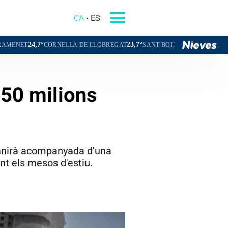
CA
ES
23,7°
24,2°
NELLÀ DE LLOBREGAT
SANT BOI DE LLOBREGAT
SANT CUGAT DE
 50 milions
i anirà acompanyada d'una
ant els mesos d'estiu.