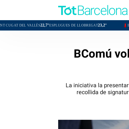
22,7°
23,2°
24,7°
LLÈS
ESPLUGUES DE LLOBREGAT
BADALONA
L'
BComú vol 
La iniciativa la present
recollida de signatur