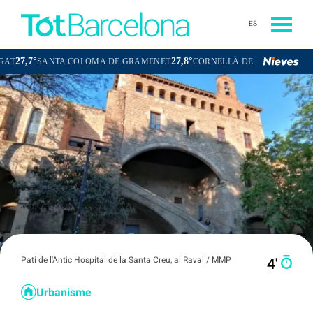
ES
27,8°
27,1°
SANTA COLOMA DE GRAMENET
CORNELLÀ DE LLOBREGAT
SANT
Pati de l'Antic Hospital de la Santa Creu, al Raval / MMP
4′
Urbanisme