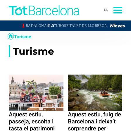
ES
31,5°
31,8°
BADALONA
L'HOSPITALET DE LLOBREGAT
SANTA COL
Turisme
Turisme
Aquest estiu,
Aquest estiu, fuig de
passeja, escolta i
Barcelona i deixa’t
tasta el patrimoni
sorprendre per