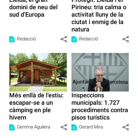
domini de neu del
Pirineu: tria calma o
sud d’Europa
activitat lluny de la
ciutat i enmig de la
natura
Redacció
Redacció
Més enllà de l’estiu:
Inspeccions
escapar-se a un
municipals: 1.727
càmping en ple
procediments contra
hivern
pisos turístics
Gemma Aguilera
Gerard Mira