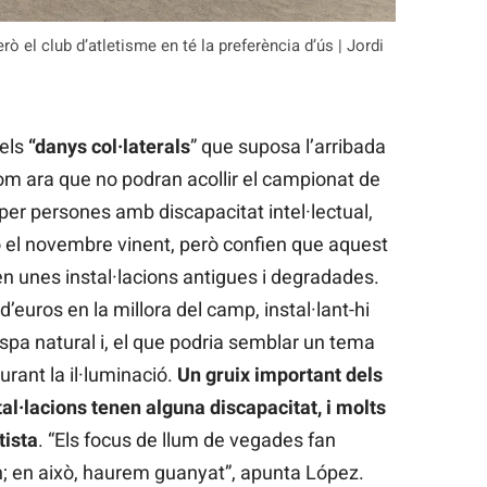
rò el club d’atletisme en té la preferència d’ús | Jordi
 els
“danys col·laterals
” que suposa l’arribada
 com ara que no podran acollir el campionat de
per persones amb discapacitat intel·lectual,
ó el novembre vinent, però confien que aquest
n unes instal·lacions antigues i degradades.
d’euros en la millora del camp, instal·lant-hi
spa natural i, el que podria semblar un tema
urant la il·luminació.
Un gruix important dels
stal·lacions tenen alguna discapacitat, i molts
tista
. “Els focus de llum de vegades fan
n; en això, haurem guanyat”, apunta López.