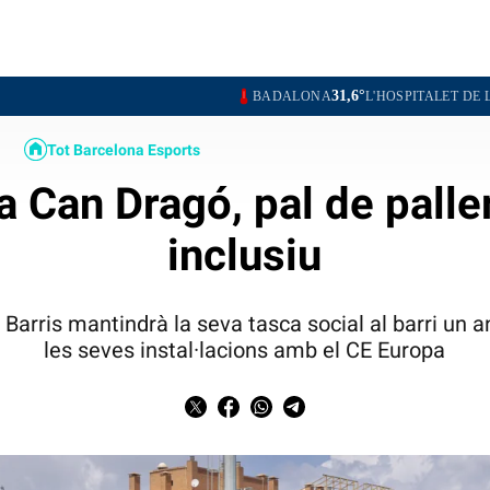
31,6°
31,9°
BADALONA
L'HOSPITALET DE LLOBREGAT
Tot Barcelona Esports
a Can Dragó, pal de palle
inclusiu
 Barris mantindrà la seva tasca social al barri u
les seves instal·lacions amb el CE Europa