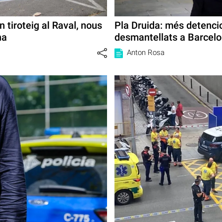
n tiroteig al Raval, nous
Pla Druida: més detenci
na
desmantellats a Barcel
Anton Rosa