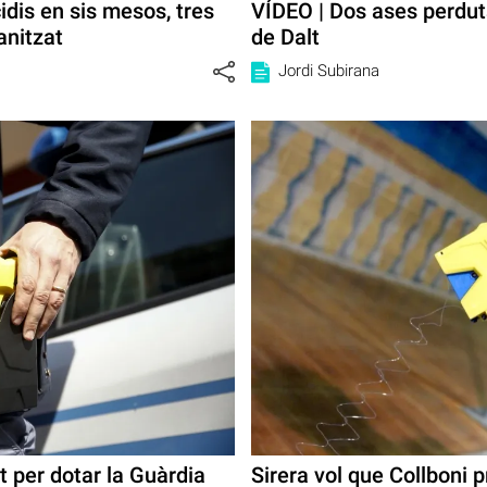
dis en sis mesos, tres
VÍDEO | Dos ases perduts
anitzat
de Dalt
Jordi Subirana
t per dotar la Guàrdia
Sirera vol que Collboni 