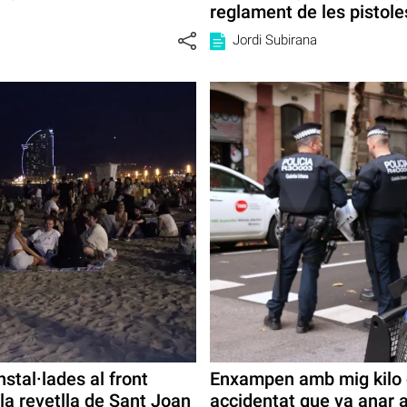
reglament de les pistole
Jordi Subirana
stal·lades al front
Enxampen amb mig kilo 
la revetlla de Sant Joan
accidentat que va anar 