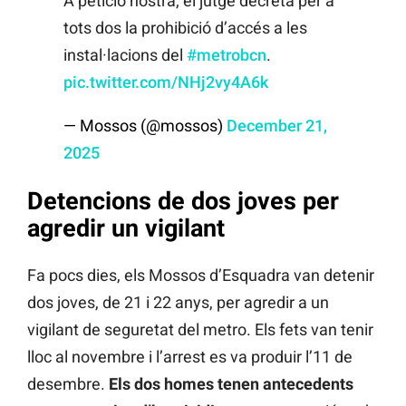
A petició nostra, el jutge decreta per a
tots dos la prohibició d’accés a les
instal·lacions del
#metrobcn
.
pic.twitter.com/NHj2vy4A6k
— Mossos (@mossos)
December 21,
2025
Detencions de dos joves per
agredir un vigilant
Fa pocs dies, els Mossos d’Esquadra van detenir
dos joves, de 21 i 22 anys, per agredir a un
vigilant de seguretat del metro. Els fets van tenir
lloc al novembre i l’arrest es va produir l’11 de
desembre.
Els dos homes tenen antecedents