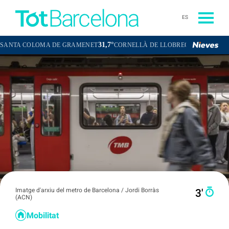
ES
31,7°
32,2°
 COLOMA DE GRAMENET
CORNELLÀ DE LLOBREGAT
SANT BOI D
Imatge d'arxiu del metro de Barcelona / Jordi Borràs
3′
(ACN)
Mobilitat