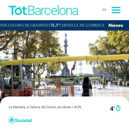
ES
31,3°
32,2°
MA DE GRAMENET
CORNELLÀ DE LLOBREGAT
SANT BOI DE LLO
La Rambla, a l'altura de Colom, en obres / ACN
4′
Societat