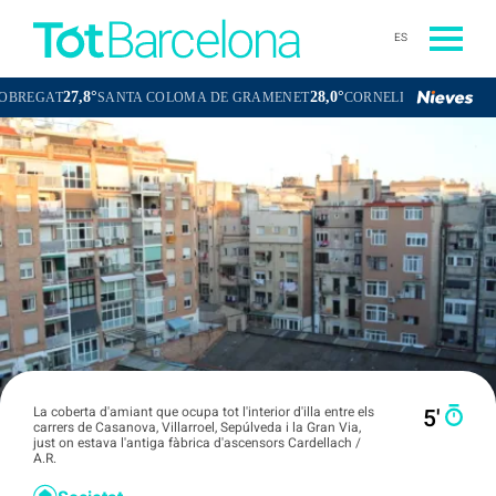
ES
,8°
28,0°
27,5°
SANTA COLOMA DE GRAMENET
CORNELLÀ DE LLOBREGAT
SA
La coberta d'amiant que ocupa tot l'interior d'illa entre els
5′
carrers de Casanova, Villarroel, Sepúlveda i la Gran Via,
just on estava l'antiga fàbrica d'ascensors Cardellach /
A.R.