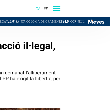
CA
ES
24,9°
23,7°
COLOMA DE GRAMENET
CORNELLÀ DE LLOBREGAT
SANT BOI DE
acció il·legal,
han demanat l'alliberament
 PP ha exigit la llibertat per