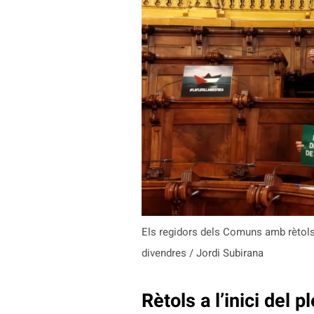
Els regidors dels Comuns amb rètols co
divendres / Jordi Subirana
Rètols a l’inici del p