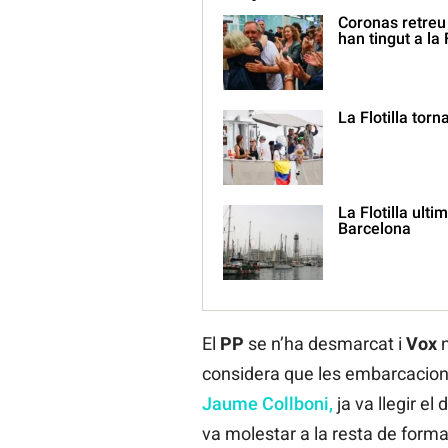
Coronas retreu
han tingut a la F
La Flotilla tor
La Flotilla ult
Barcelona
El
PP
se n’ha desmarcat i
Vox
n
considera que les embarcacion
Jaume Collboni,
ja va llegir el
va molestar a la resta de formac