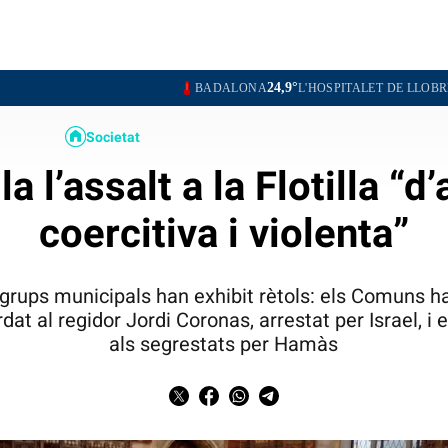
24,9°
25,0°
BADALONA
L'HOSPITALET DE LLOBREGAT
SANTA 
Societat
lla l’assalt a la Flotilla “d’
coercitiva i violenta”
ts grups municipals han exhibit rètols: els Comuns 
at al regidor Jordi Coronas, arrestat per Israel, i el
als segrestats per Hamàs